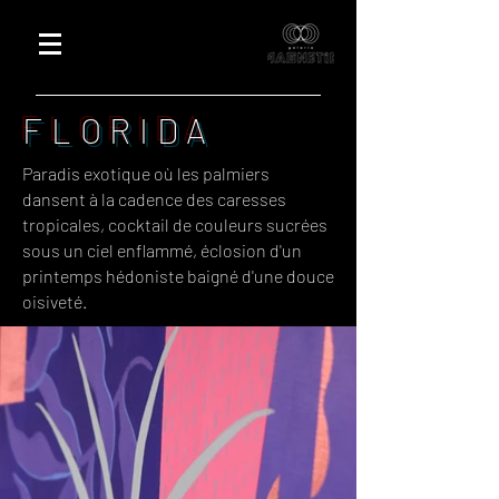
FLORIDA
Paradis exotique où les palmiers
dansent à la cadence des caresses
tropicales, cocktail de couleurs sucrées
sous un ciel enflammé, éclosion d'un
printemps hédoniste baigné d'une douce
oisiveté.