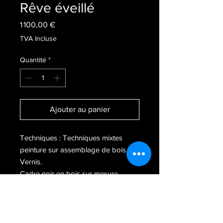
Rêve éveillé
Prix
1 100,00 €
TVA Incluse
Quantité
*
Ajouter au panier
Techniques : Techniques mixtes
peinture sur assemblage de bois.
Vernis.
Cadre noir en bois sur mesure
Dimensions : 58 cm x 41 cm
Année : 2023