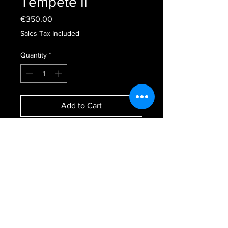
Tempête II
Price
€350.00
Sales Tax Included
Quantity
*
Add to Cart
Série de 11 formats allongés II/XI
Techniques : Techniques mixtes
peinture sur assemblage de bois.
Vernis. Cadre noir en bois sur
mesure
Dimensions : 42 cm x 14 cm
Année : 2023