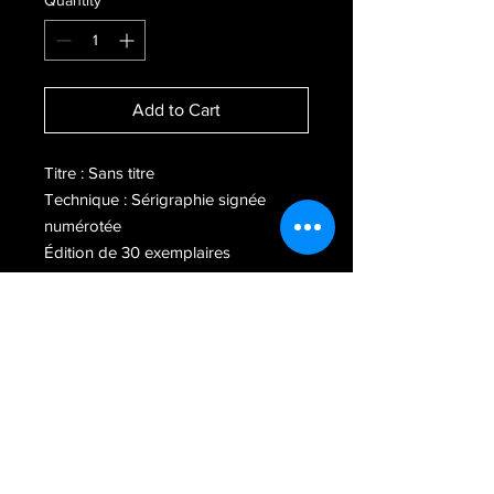
Quantity
*
Add to Cart
Titre : Sans titre
Technique : Sérigraphie signée
numérotée
Édition de 30 exemplaires
Format : 40cm X 55cm
Newsletter
Contact
CGV